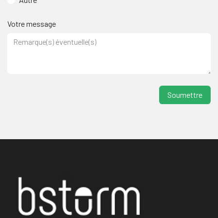
Votre message
S​oumettre