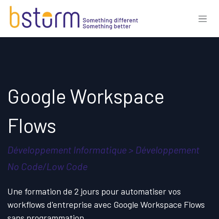
Se rendre au contenu
Google Workspace
Flows
Développement Informatique > Développement
No Code/Low Code
Une formation de 2 jours pour automatiser vos
workflows d'entreprise avec Google Workspace Flows
sans programmation.