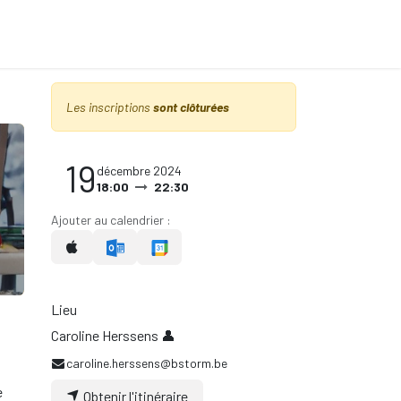
NING
ARTIFICIAL INTELLIGENCE
CONTACT
Les inscriptions
sont clôturées
19
décembre 2024
18:00
22:30
Ajouter au calendrier :
Lieu
Caroline Herssens 👤
caroline.herssens@bstorm.be
e
Obtenir l'itinéraire