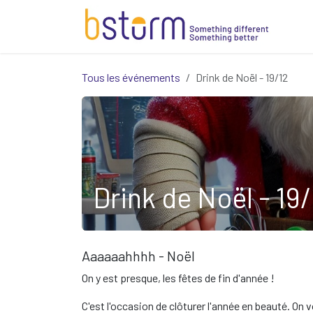
Se rendre au contenu
Tous les événements
Drink de Noël - 19/12
Drink de Noël - 19/
Aaaaaahhhh - Noël
On y est presque, les fêtes de fin d'année !
C'est l'occasion de clôturer l'année en beauté. On 